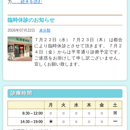
力
……続きを読む
臨時休診のお知らせ
2026年07月22日
未分類
７月２２日（水） ７月２３日（木） は都合
により臨時休診とさせて頂きます。 ７月２
４日（金）からは平常通り診療予定です。
ご迷惑をお掛けして申し訳ございません。
宜しくお願い致します。
診療時間
月
火
水
木
金
土
○
○
○
○
○
※
8:30～12:00
★
○
○
○
○
ー
14:30～19:00